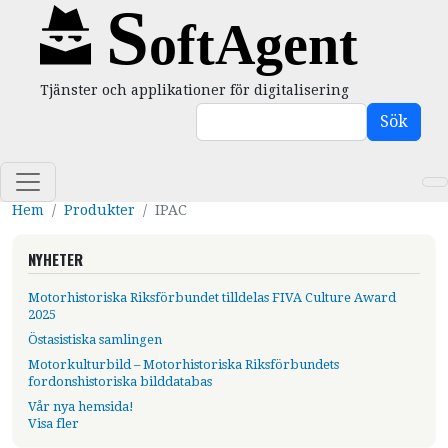
Hoppa till huvudinnehåll
Tjänster och applikationer för digitalisering
Sök
Sök
Hem
Produkter
IPAC
NYHETER
Motorhistoriska Riksförbundet tilldelas FIVA Culture Award
2025
Östasistiska samlingen
Motorkulturbild – Motorhistoriska Riksförbundets
fordonshistoriska bilddatabas
usikhandskrifter
Beställningsformulär
Admin -
atalog -1962, sökformulär
Katalog -1962, sökformulär
Katalog -1962, sö
Vår nya hemsida!
ch läroböcker,
Systematiska
Visa fler
ultipla uppslag
kataloger