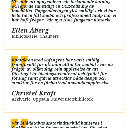
Vi valde att uppgradera vår inskannade katalog
och gjorde samtidigt en OCR-tolkning av
innehållet. Uppgraderingen gick smidigt och vi har
hela tiden fått snabb och professionell hjälp när vi
har haft frågor. Vår nya IPAC fungerar utmärkt.
Ellen Åberg
Bibliotekarie
,
Chalmers
Kontakten med SoftAgent har varit smidig –
framförallt för att man alltid får snabbt svar på
ulär
frågor av olika slag. Min upplevelse är att
företaget är lösningsorienterat och lyhört för
förslag samt gärna utvecklar både design och
struktur för en förbättrad användarupplevelse.
Christel Kraft
Arkivarie
,
Uppsala Universitetsbibliotek
Vår bilddatabas Motorkulturbild hanteras i
CatView och det fungerar mycket bra för våra