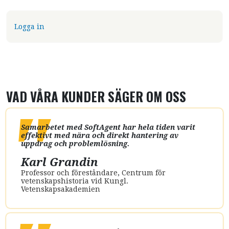
USER ACCOUNT MENU
ulär
Logga in
Låntagarformulär
Katalog -1962, sökformulär
revkatalogen,
Admin -
atalog -1962, sökformulär
Katalog -1962, sö
lfabetisk
modereringskön
VAD VÅRA KUNDER SÄGER OM OSS
Samarbetet med SoftAgent har hela tiden varit
effektivt med nära och direkt hantering av
Admin -
Katalog -1962, sökformulär
uppdrag och problemlösning
.
Katalogkonfiguration
Karl Grandin
artkatalogen,
Admin - Statisti
atalog -1962, sökformulär
Katalog -1962, sö
Professor och föreståndare
,
Centrum för
ystematisk
ulär
vetenskapshistoria vid Kungl.
Vetenskapsakademien