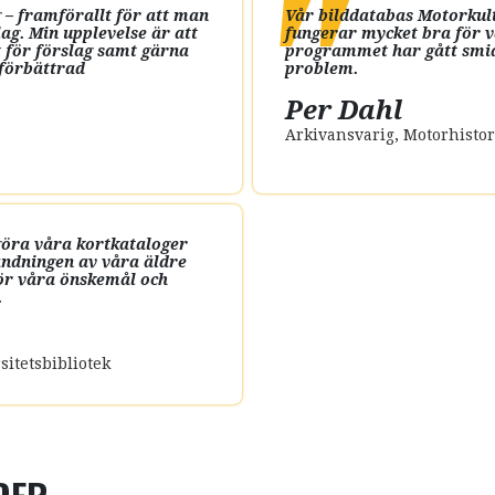
 – framförallt för att man
Vår bilddatabas Motorkult
lag. Min upplevelse är att
fungerar mycket bra för v
t för förslag samt gärna
programmet har gått smid
 förbättrad
problem.
Per Dahl
Arkivansvarig
,
Motorhistor
ggöra våra kortkataloger
nvändningen av våra äldre
ör våra önskemål och
.
itetsbibliotek