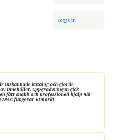
USER ACCOUNT MENU
Logga in
år inskannade katalog och gjorde
 av innehållet. Uppgraderingen gick
den fått snabb och professionell hjälp när
ya IPAC fungerar utmärkt.