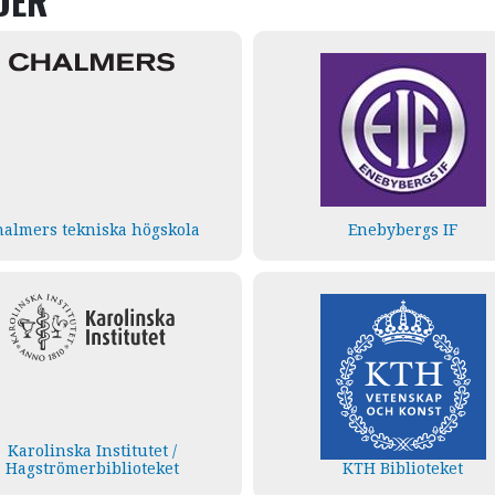
DER
halmers tekniska högskola
Enebybergs IF
Karolinska Institutet /
Hagströmerbiblioteket
KTH Biblioteket