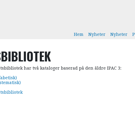
HUVUDMENY
Hem
Nyheter
Nyheter
P
SBIBLIOTEK
sbibliotek har två kataloger baserad på den äldre IPAC 3:
fabetisk)
stematisk)
tsbibliotek