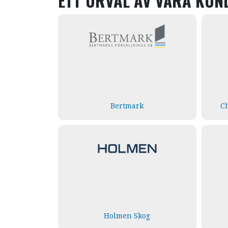
ETT URVAL AV VÅRA KUN
Bertmark
C
Holmen Skog