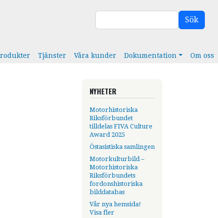
Sök
Sök
rodukter
Tjänster
Våra kunder
Dokumentation
Om oss
NYHETER
Motorhistoriska
Riksförbundet
tilldelas FIVA Culture
Award 2025
Östasistiska samlingen
Motorkulturbild –
Motorhistoriska
Riksförbundets
fordonshistoriska
bilddatabas
Vår nya hemsida!
Visa fler