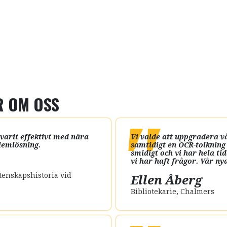
R OM OSS
varit effektivt med nära
Vi valde att uppgradera v
lemlösning
.
samtidigt en OCR-tolkning
smidigt och vi har hela ti
vi har haft frågor. Vår n
tenskapshistoria vid
Ellen Åberg
Bibliotekarie
,
Chalmers