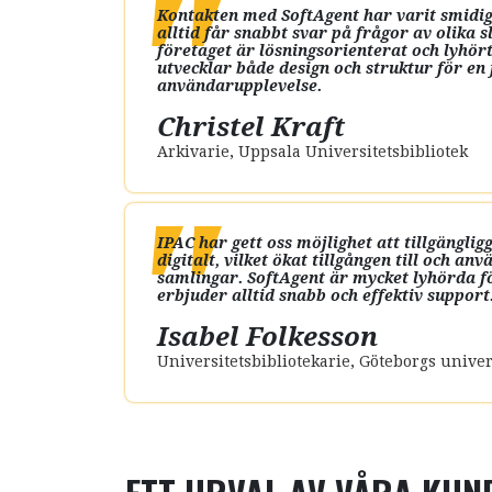
Kontakten med SoftAgent har varit smidig
alltid får snabbt svar på frågor av olika s
företaget är lösningsorienterat och lyhör
utvecklar både design och struktur för en
användarupplevelse.
Christel Kraft
Arkivarie
,
Uppsala Universitetsbibliotek
IPAC har gett oss möjlighet att tillgängli
digitalt, vilket ökat tillgången till och a
samlingar. SoftAgent är mycket lyhörda f
erbjuder alltid snabb och effektiv support
Isabel Folkesson
Universitetsbibliotekarie
,
Göteborgs univers